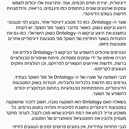
דיגיטלית, יצירת חוזים חכמים, ועוד. פתרונות אלו יכולים לשמש
עסקים וארגונים שונים בתחומים כמו פיננסים, בריאות, והזדמנויות
חדשות בעולם הדיגיטלי.
שער ה-Ontology, כמו כל מטבע דיגיטלי אחר, נקבע לפי מנגנוני
היצע וביקוש בשוק. כאשר מדובר בשער מול השקל, יש לקחת
בחשבון את היצע וביקוש ה-Ontology בשוק הישראלי, כמו גם את
התנודות בשער החליפין של השקל מול מטבעות דיגיטליים אחרים
ומטבעות פיאט.
הגורמים שיכולים להשפיע על הביקוש ל-Ontology כוללים את
הכרה ואימוץ על ידי עסקים ומוסדות, פיתוח ושיפורים טכנולוגיים
ברשת, חדשות ואירועים הקשורים לפרויקט, וכן רגולציות וחוקים
הנוגעים לקריפטו.
לגבי השפעה על שערו של ה-Ontology אל מול השקל בעתיד,
גורמים כמו חדשות כלכליות גלובליות, תנודות בשוק המטבעות
הדיגיטליים, והתפתחויות טכנולוגיות בתחום הבלוקצ'יין יכולים
להשפיע על השער.
בשאלה האם Ontology הוא השקעה טובה, חשוב לזכור שהשקעה
במטבעות דיגיטליים נחשבת לסיכונית ותלויה במגוון גורמים. כל
משקיע צריך לבחון את רמת הסיכון שהוא מוכן לקבל, לערוך מחקר
מעמיק ולהבין את הפוטנציאל והאתגרים של המטבע.
לגבי תחזיות עתידיות, אין נתונים פרוטים זמינים הנוגעים לחיזוי