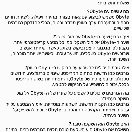
שאלות ותשובות:
מה עושים עם Obyte?
Obyte משמש לביצוע עסקאות בצורה מהירה ויעילה, ליצירת חוזים
חכמים ולהעברת ערך באופן מבוזר ובטוח, מבלי להזדקק לגורמים
שלישיים.
איך נקבע שער ה-Obyte אל מול השקל?
שער ה-Obyte אל מול השקל, כמו כל מטבע קריפטוגרפי אחר,
נקבע לפי מנגנוני היצע וביקוש בשוק. כאשר יש יותר אנשים
שרוכשים Obyte בשקלים, השער עולה, וכאשר יש יותר מוכרים,
השער יורד.
אילו גורמים יכולים להשפיע על הביקוש ל-Obyte בשוק?
גורמים כמו חדשות בתחום הקריפטו, שינויים ברגולציה, חידושים
טכנולוגיים במערכת של Obyte, והתפתחויות בשוק הקריפטו
בכלל, יכולים להשפיע על הביקוש למטבע.
מה הגורמים שיכולים להשפיע על שערו של ה-Obyte אל מול
השקל בעתיד?
גורמים כמו תקנות חדשות, השקעות מוסדיות, אימוץ המטבע על ידי
עסקים וצמיחת הקהילה התומכת ב-Obyte יכולים להשפיע על
השער בעתיד.
האם Obyte הוא השקעה טובה?
השאלה אם Obyte הוא השקעה טובה תלויה בגורמים רבים ובחינת