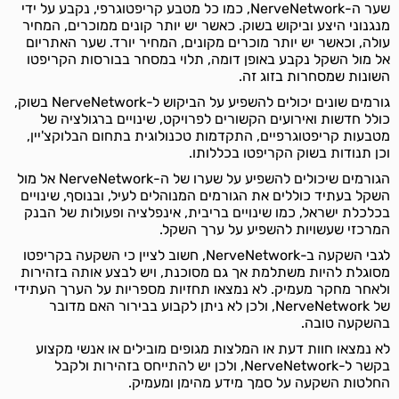
שער ה-NerveNetwork, כמו כל מטבע קריפטוגרפי, נקבע על ידי
מנגנוני היצע וביקוש בשוק. כאשר יש יותר קונים ממוכרים, המחיר
עולה, וכאשר יש יותר מוכרים מקונים, המחיר יורד. שער האתריום
אל מול השקל נקבע באופן דומה, תלוי במסחר בבורסות הקריפטו
השונות שמסחרות בזוג זה.
גורמים שונים יכולים להשפיע על הביקוש ל-NerveNetwork בשוק,
כולל חדשות ואירועים הקשורים לפרויקט, שינויים ברגולציה של
מטבעות קריפטוגרפיים, התקדמות טכנולוגית בתחום הבלוקצ'יין,
וכן תנודות בשוק הקריפטו בכללותו.
הגורמים שיכולים להשפיע על שערו של ה-NerveNetwork אל מול
השקל בעתיד כוללים את הגורמים המנוהלים לעיל, ובנוסף, שינויים
בכלכלת ישראל, כמו שינויים בריבית, אינפלציה ופעולות של הבנק
המרכזי שעשויות להשפיע על ערך השקל.
לגבי השקעה ב-NerveNetwork, חשוב לציין כי השקעה בקריפטו
מסוגלת להיות משתלמת אך גם מסוכנת, ויש לבצע אותה בזהירות
ולאחר מחקר מעמיק. לא נמצאו תחזיות מספריות על הערך העתידי
של NerveNetwork, ולכן לא ניתן לקבוע בבירור האם מדובר
בהשקעה טובה.
לא נמצאו חוות דעת או המלצות מגופים מובילים או אנשי מקצוע
בקשר ל-NerveNetwork, ולכן יש להתייחס בזהירות ולקבל
החלטות השקעה על סמך מידע מהימן ומעמיק.