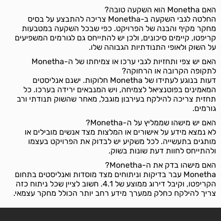
האם Monetha הוא השקעה טובה?
החלטה לגבי השקעה ב-Monetha צריכה להתבצע על בסיס
מחקר מקיף והבנה של הפרויקט. כפי שבכל השקעה במטבעות
קריפטו, קיימים סיכונים, ולכן יש להתייחס גם לגורמים המשפיעים
על השוק ולאופי התנודתיות הגבוהה שלו.
האם יש צפי ותחזיות לגבי ערכו או צמיחתו של ה-Monetha
לתקופה הקרובה או הרחוקה?
דעות בנוגע לעתידו של Monetha חלוקות. ישנם אנליסטים
המאמינים בפוטנציאל לצמיחה, ויש המנבאים ירידה בערכו. כל
תחזית צריכה להילקח בעירבון מוגבל, מאחר שהשוק תנודתי ורב
גורמים.
האם יש מישהו שממליץ על ה-Monetha?
לא נמצא מידע על אישורים או המלצות מצד אנשים מובילים או
מותגים בתעשייה. לכל משקיע יש לבדוק את הפרויקט בעצמו
ולהתייחס לחוות דעת שונות בשוק.
האם מישהו בדק את ה-Monetha?
Monetha עבר בדיקות וניתוחים מצד מוסדות ואנליסטים בתחום
הקריפטו, וקיבל דירוג ממוצע של 4.1. חשוב לציין שכל ניתוח כזה
צריך להילקח כחלק ממערך מידע רחב יותר הכולל מחקר עצמאי.