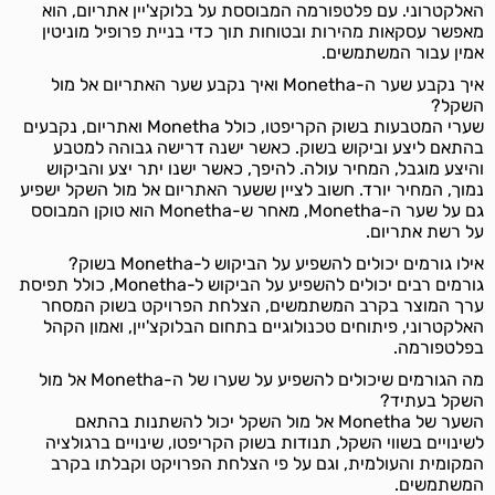
האלקטרוני. עם פלטפורמה המבוססת על בלוקצ'יין אתריום, הוא
מאפשר עסקאות מהירות ובטוחות תוך כדי בניית פרופיל מוניטין
אמין עבור המשתמשים.
איך נקבע שער ה-Monetha ואיך נקבע שער האתריום אל מול
השקל?
שערי המטבעות בשוק הקריפטו, כולל Monetha ואתריום, נקבעים
בהתאם ליצע וביקוש בשוק. כאשר ישנה דרישה גבוהה למטבע
והיצע מוגבל, המחיר עולה. להיפך, כאשר ישנו יתר יצע והביקוש
נמוך, המחיר יורד. חשוב לציין ששער האתריום אל מול השקל ישפיע
גם על שער ה-Monetha, מאחר ש-Monetha הוא טוקן המבוסס
על רשת אתריום.
אילו גורמים יכולים להשפיע על הביקוש ל-Monetha בשוק?
גורמים רבים יכולים להשפיע על הביקוש ל-Monetha, כולל תפיסת
ערך המוצר בקרב המשתמשים, הצלחת הפרויקט בשוק המסחר
האלקטרוני, פיתוחים טכנולוגיים בתחום הבלוקצ'יין, ואמון הקהל
בפלטפורמה.
מה הגורמים שיכולים להשפיע על שערו של ה-Monetha אל מול
השקל בעתיד?
השער של Monetha אל מול השקל יכול להשתנות בהתאם
לשינויים בשווי השקל, תנודות בשוק הקריפטו, שינויים ברגולציה
המקומית והעולמית, וגם על פי הצלחת הפרויקט וקבלתו בקרב
המשתמשים.