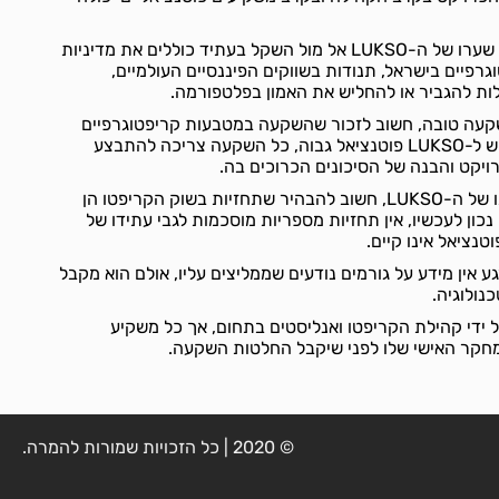
הגורמים שיכולים להשפיע על שערו של ה-LUKSO אל מול השקל בעתיד כוללים את מדיניות
רפיים בישראל, תנודות בשווקים הפיננסיים העולמיים,
לות להגביר או להחליש את האמון בפלטפורמה.
 LUKSO הוא השקעה טובה, חשוב לזכור שהשקעה במטבעות קריפטוגרפיים
כרוכה בסיכון גבוה. על אף שיש ל-LUKSO פוטנציאל גבוה, כל השקעה צריכה להתבצע
יקט והבנה של הסיכונים הכרוכים בה.
לגבי תחזיות לערכו או צמיחתו של ה-LUKSO, חשוב להבהיר שתחזיות בשוק הקריפטו הן
כון לעכשיו, אין תחזיות מספריות מוסכמות לגבי עתידו של
המלצות על LUKSO, כרגע אין מידע על גורמים נודעים שממליצים עליו, אולם הוא מקבל
נולוגיה.
LUKS נעשות על ידי קהילת הקריפטו ואנליסטים בתחום, אך כל משקיע
מחקר האישי שלו לפני שיקבל החלטות השקעה.
© 2020 | כל הזכויות שמורות להמרה.