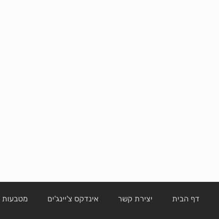
דף הבית
יצירת קשר
אינדקס צ'יינג'ים
מטבעות ק