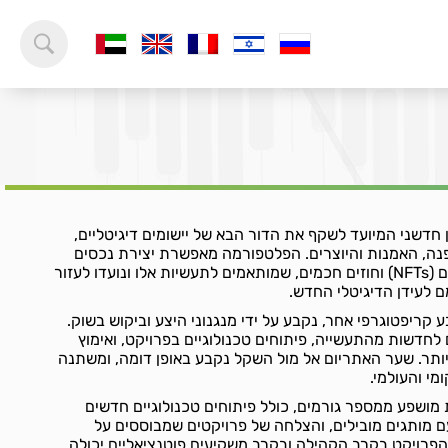
צ'יין חדשני המיועד לשקף את הדור הבא של יישומים דיגיטליים,
פנה, האמנות והיוצרים. הפלטפורמה מאפשרת יצירת נכסים
דיגיטליים, כגון טוקנים ייחודיים (NFTs) וחוזים חכמים, שמותאמים לתעשיות אלו ונועדו לעזור
לעידן הדיגיטלי החדש.
מו כל מטבע קריפטוגרפי אחר, נקבע על ידי מנגנוני היצע וביקוש בשוק.
חדשות מהתעשייה, פיתוחים טכנולוגיים בפרויקט, ואימוץ
יותר. שער האתריום אל מול השקל נקבע באופן דומה, ומשתנה
מי והעולמי.
LU יכול להיות מושפע ממספר גורמים, כולל פיתוחים טכנולוגיים חדשים
ם מותגים מובילים, והצלחה של פרויקטים שמבוססים על
הפרויקט בקרב הקהילה ובקרב משקיעים פוטנציאליים יכולה