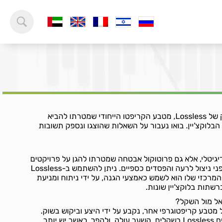
ברוכים הבאים לעולם המרתק של Lossless, מטבע הקריפטו הייחודי שמטרתו להביא
בלוקצ'יין. בואו נעבור על השאלות שהוצגו ונספק תשובות
מטבע דיגיטלי, אלא גם פרוטוקול אבטחה שמטרתו להגן על פרויקטים
קריפטוגרפיים וקהילותיהם מפני ניצול לרעה והפסדים כספיים. ניתן להשתמש ב-Lossless
רכזי שלו הוא לשמש כאמצעי הגנה, על ידי ניתוח ומניעת
שתות בלוקצ'יין שונות.
L, כמו של כל מטבע קריפטוגרפי אחר, נקבע על ידי היצע וביקוש בשוק.
כאשר יש יותר אנשים שרוכשים Lossless בשקלים, השער עולה, ולהפך, כאשר יש יותר