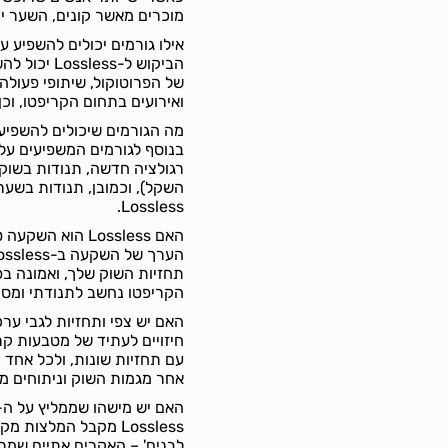
מוכרים מאשר קונים, השער יו
אילו גורמים יכולים להשפיע על הביקוש ל
הביקוש ל-s
של הפרוטוקול, שיתופי פעולה 
ואירועים בתחום הקריפטו, וכ
מה הגורמים שיכולים להשפיע על שערו של ה-ess
רגולציה חדשה, תנודות בשוק ה
השקל), וכמובן, תנודות בשע
Lossless.
האם Lossless הוא השקעה טובה?
תחזיות השוק שלך, ואמונה בפ
הקריפטו נחשב לתנודתי ומסוכ
האם יש צפי ותחזיות לגבי ערכו או צמיחתו של ה-ss
חיזויים לעתיד של מטבעות קר
עם תחזיות שונות, ולכל אחד 
אחר מגמות השוק וניתוחים מקצ
האם יש מישהו שממליץ על ה-Lossless, אם כן מי
Lossless מקבל המלצו
לבנים' – האקרים אתיים שמ