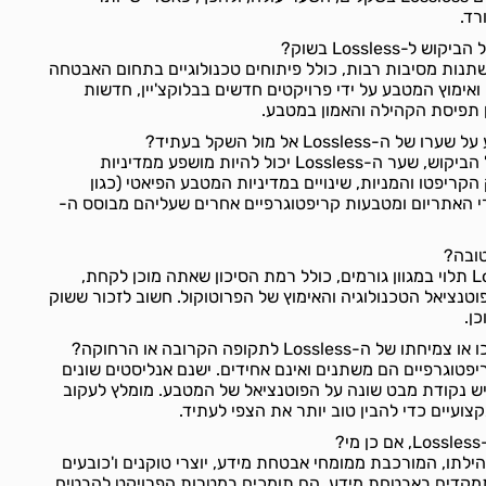
רד.
-Lossless בשוק?
Lossles יכול להשתנות מסיבות רבות, כולל פיתוחים טכנולוגיים בתחום האבטחה
ואימוץ המטבע על ידי פרויקטים חדשים בבלוקצ'יין, חדשות
ן תפיסת הקהילה והאמון במטבע.
Lossl אל מול השקל בעתיד?
בנוסף לגורמים המשפיעים על הביקוש, שער ה-Lossless יכול להיות מושפע ממדיניות
קריפטו והמניות, שינויים במדיניות המטבע הפיאטי (כגון
רי האתריום ומטבעות קריפטוגרפיים אחרים שעליהם מבוסס ה-
הערך של השקעה ב-Lossless תלוי במגוון גורמים, כולל רמת הסיכון שאתה מוכן לקחת,
וטנציאל הטכנולוגיה והאימוץ של הפרוטוקול. חשוב לזכור ששוק
ן.
Lossle לתקופה הקרובה או הרחוקה?
יפטוגרפיים הם משתנים ואינם אחידים. ישנם אנליסטים שונים
יש נקודת מבט שונה על הפוטנציאל של המטבע. מומלץ לעקוב
ועיים כדי להבין טוב יותר את הצפי לעתיד.
?
ת מקהילתו, המורכבת ממומחי אבטחת מידע, יוצרי טוקנים ו'כובעים
תמקדים באבטחת מידע. הם תומכים במטרות הפרויקט להבטיח