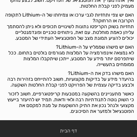
ואיך אתה מעריך את הפוטנציאל של הפרויקט. חשוב לבצע מחקר
מעמיק לפני קבלת החלטות.
האם יש צפי ותחזיות לגבי ערכו או צמיחתו של ה-Lithium לתקופה
הקרובה או הרחוקה?
תחזיות בשוק הקריפטו נתונות לשינויים תכופים ולא ניתן להסתמך
עליהן כאמת מוחלטת. עם זאת, ניתוחים טכניים ופונדמנטליים
יכולים להציע תמונת מצב של הפוטנציאל העתידי של המטבע.
האם יש מישהו שממליץ על ה-Lithium?
לא נמצאה אינפורמציה על המלצות מגורמים בולטים בתחום. ככל
שיתפרסם יותר מידע על המטבע, ייתכן שיתקבלו המלצות
ממומחים בתעשייה.
האם מישהו בדק את ה-Lithium?
בהיעדר מידע על בדיקות מקצועיות, חשוב להתייחס בזהירות רבה
ולבצע בדיקה עצמית של הפרויקט לפני קבלת החלטות השקעה.
כאשר מתעניינים בהשקעה במטבעות קריפטוגרפיים, חשוב לזכור
כי השוק נוטה לתנודתיות רבה ולאי ודאות. תמיד יש להיעזר בייעוץ
מקצועי ולנהל נכון את התיק ההשקעות על מנת למקסם את
הפוטנציאל ולמזער את הסיכונים.
דף הבית