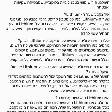
העולם, תוך שימוש בטכנולוגיית בלוקצ'יין, שמבטיחה שקיפות
ואבטחה.
איך נקבע שער ה-Lithium?
שער ה-Lithium, כמו כל מטבע קריפטוגרפי, נקבע לפי מנגנוני
שוק של היצע וביקוש. כאשר יש דרישה גבוהה ל-Lithium והיצע
נמוך, המחיר עלול לעלות. להיפך, כאשר הביקוש נמוך והיצע גבוה,
המחיר עשוי לרדת.
אילו גורמים יכולים להשפיע על הביקוש ל-Lithium בשוק?
גורמים כמו חדשות חיוביות על הפרויקט, שיתופי פעולה חדשים,
עדכונים טכנולוגיים, ואימוץ על ידי עסקים ומשתמשים יכולים
להשפיע על הביקוש ל-Lithium. כמו כן, תנודות בשוק הקריפטו
בכלל ובשוק הפיננסי העולמי בפרט יכולות להשפיע על הביקוש.
מה הגורמים שיכולים להשפיע על שערו של ה-Lithium אל מול
השקל בעתיד?
השער של Lithium אל מול השקל יכול להשתנות בהתאם למדדי
כלכלה מקרו-כלכליים, שינויים בריבית, התנהגות השוק הגלובלי,
וכן רגולציה מקומית בישראל. כמו כן, כל שינוי בתפיסת הציבור
ובאמון במטבע יכול להשפיע על השער.
האם Lithium הוא השקעה טובה?
ההחלטה אם Lithium הוא השקעה טובה תלויה במספר גורמים,
כולל אסטרטגיית ההשקעה שלך, רמת הסיכון שאתה מוכן לקבל,