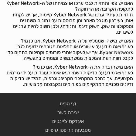
האם יש צפי ותחזיות לגבי ערכו או צמיחתו של ה-Kyber Network
לתקופה הקרובה או הרחוקה?
תחזיות לעתיד ערכו של Kyber Network קיימות, אך יש לקחת
אותן בעירבון מוגבל מאחר והן מבוססות על נתונים משתנים
וספקולציות שוק. השוק דינמי ותנודתי, ולכן חשוב להיות ערניים
לשינויים.
האם יש מישהו שממליץ על ה-Kyber Network, אם כן מי?
לא נמצאה מידע על אישורים או המלצות מגורמים ידועים לגבי
Kyber Network, אך יש לעקוב אחרי פורומים וקהילות בתחום כדי
לקבל חוות דעת והמלצות ממשתמשים ומומחים בתעשייה.
האם מישהו בדק את ה-Kyber Network, אם כן מי?
לא נמצא מידע על בדיקות רשמיות או אימות עובדות על ידי גורמים
מקצועיים, אך כחלק מהקהילה הקריפטוגרפית, תמיד יש בדיקות
ודיונים טכניים המתקיימים בפורומים ובקבוצות מקצועיות.
דף הבית
יצירת קשר
אינדקס צ'יינג'ים
מטבעות קריפטו גרפיים