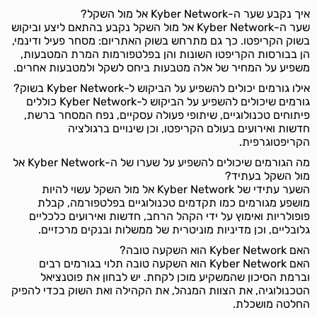
איך נקבע שער ה-Kyber Network אל מול השקל?
שער ה-Kyber Network אל מול השקל נקבע בהתאם ליצע וביקוש
בשוק הקריפטו. כך גם מתרחש בשוק האתריום: מסחר פעיל ודינמי,
הן בבורסות הקריפטו השונות והן בפלטפורמות המרת המטבעות,
משפיע על המחיר של אלה מטבעות ביחס לשקל ולמטבעות אחרים.
אילו גורמים יכולים להשפיע על הביקוש ל-Kyber Network בשוק?
גורמים שיכולים להשפיע על הביקוש ל-Kyber Network כוללים
פיתוחים טכנולוגיים, שיתופי פעולה עסקיים, נפח המסחר ברשת,
חדשות ואירועים בעולם הקריפטו, וכן שינויים ברגולציה
הקריפטוגרפית.
מה הגורמים שיכולים להשפיע על שערו של ה-Kyber Network אל
מול השקל בעתיד?
השער עתידי של Kyber Network אל מול השקל עשוי להיות
מושפע מגורמים כמו תקדמים טכנולוגיים בפלטפורמה, קבלת
פופולריות ואימוץ על ידי הקהל הרחב, חדשות ואירועים כלכליים
גלובליים, וכן מדיניות מוניטרית של ממשלות ובנקים מרכזיים.
האם Kyber Network הוא השקעה טובה?
האם Kyber Network הוא השקעה טובה תלוי בגורמים רבים
וברמת הסיכון שהמשקיע מוכן לקחת. יש לבחון את פוטנציאל
הטכנולוגיה, את הצוות המנהל, את הקהילה ואת השוק בכדי להפיק
החלטה מושכלת.