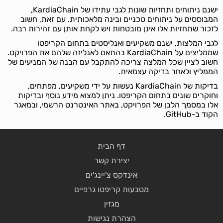
ישנם ניתוחים ותחזיות שונות לגבי עתידו של KardiaChain,
המבוססים על ניתוחים טכניים ובינה מלאכותית. עם זאת, חשוב
לזכור שתחזיות אלו אינן מובטחות ויש לקחת אותן עם זהירות רבה.
לגבי המלצות, ישנם משקיעים ואנליסטים בתחום הקריפטו
שממליצים על KardiaChain בהתאם לאנליזה שלהם את הפרויקט.
חשוב לציין שכל המלצה צריכה להתקבל עם הבנה של המניעים של
הממליץ ולאחר בדיקה עצמאית.
בדיקות של KardiaChain נעשות על ידי משקיעים, מפתחים,
וחוקרים שונים בתחום הקריפטו. ניתן למצוא מידע נוסף ובדיקות
אלו במסמך הלבן של הפרויקט, באתר האינטרנט הרשמי, ובמאגר
הקוד ב-GitHub.
דף הבית
יצירת קשר
אינדקס צ'יינג'ים
מטבעות קריפטו גרפיים
מגזין
הצהרת נגישות