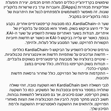
שימושים בקרדיהצ'יין כוללים הפעלת חוזים חכמים, יצירת והפעלת
אפליקציות מבוזרות (DApps), והעברות ערך בין שרשרות בלוקצ'יין
שונות. זה מאפשר למשתמשים ולמפתחים לנצל את היתרונות של
כמה בלוקצ'יינים במקביל.
שער ה-KardiaChain, כמו מטבעות קריפטוגרפיים אחרים, נקבע
על ידי היצע וביקוש בשוק. מאחר והוא מבוסס על בלוקצ'יין של
איתריום, תנודות בשער האתריום עשויות להשפיע על שער ה-KAI.
בנוסף, כאשר יש עלייה בביקוש ל-KAI או כאשר יש חדשות חיוביות
הקשורות לפרויקט, שער המטבע עלול לעלות, ולהיפך.
גורמים שיכולים להשפיע על הביקוש ל-KardiaChain כוללים:
– חדשות ועדכונים על שותפויות חדשות או אינטגרציות טכנולוגיות.
– שינויים ברגולציה של מטבעות קריפטוגרפיים בשווקים גלובליים.
– תנודות בשוק הקריפטו בכללותו, כולל שינויים במצב
המקרו-כלכלי.
– התקדמות ופיתוח של הפרויקט, כולל שחרור גרסאות חדשות
ותכונות.
לגבי השאלה האם KardiaChain הוא השקעה טובה, זוהי שאלה
שתלויה במספר גורמים ובסבלנות של המשקיע. כמו כל השקעה
בשוק הקריפטו, ישנם סיכונים, אך גם פוטנציאל לתשואות גבוהות.
חשוב לבצע מחקר מקיף, להבין את הטכנולוגיה ואת הצוות מאחורי
הפרויקט, ולהתאים את ההשקעה לאסטרטגיית ההשקעה ולרמת
הסיכון שלך.