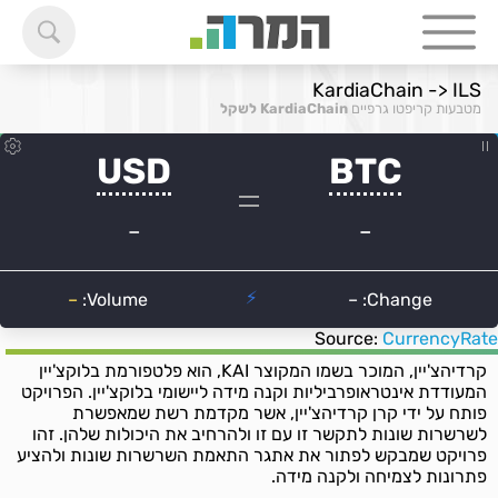
KardiaChain -> ILS
מטבעות קריפטו גרפיים
KardiaChain לשקל
Source:
CurrencyRate
קרדיהצ'יין, המוכר בשמו המקוצר KAI, הוא פלטפורמת בלוקצ'יין
המעודדת אינטראופרביליות וקנה מידה ליישומי בלוקצ'יין. הפרויקט
פותח על ידי קרן קרדיהצ'יין, אשר מקדמת רשת שמאפשרת
לשרשרות שונות לתקשר זו עם זו ולהרחיב את היכולות שלהן. זהו
פרויקט שמבקש לפתור את אתגר התאמת השרשרות שונות ולהציע
פתרונות לצמיחה ולקנה מידה.