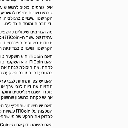
אילו גורמים יכולים להשפיע על הביקוש 
הקריפטו, שינויים ברגולציה, 
ידי חברות ומוסדות גדולים.
מה הגורמים שיכולים להשפיע על שערו של ה-oin
עתיד
תנודות בשווקים הפיננסיים, 
הקריפטו, ושינויים במדיניות
האם iTiCoin הוא השקעה טובה?
האם iTiCoin הוא 
לקחת, את היכולת לנתח את ה
במטבע זה. כמו כל השקעה בשו
האם יש צפי ותחזיות לגבי ערכו או צמיחתו של ה-in
נזכרו. ישנם אנליסטים וחוקר
אך יש לקחת בחשבון שהשוק תנ
האם יש מישהו שממליץ על ה-iTiCoin, אם כן מי
המלצות על n
לבדוק את הרקע של מי שממל
האם מישהו בדק את ה-iTiCoin, אם כן מי?