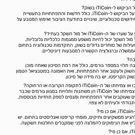
ל-iTiCoin בשוק?
גורמים שונים יכולים להשפיע על הביקוש ל-iTiCoin, כולל חדשות והתפתחויות בתעשיית
חידושים טכנולוגיים, שינויים בתודעת הציבור ואימוץ המטבע על
iTiC אל מול השקל בעתיד?
ו של שער ה-iTiCoin אל מול השקל יכול להיות מושפע ממגמות כלכליות גלובליות,
פעילות של סוחרים גדולים בשוק, התקדמות טכנולוגית בתחום
 הממשלה וברגולציה הקשורה למטבעות דיגיטליים.
השקעה טובה תלוי במספר גורמים, כולל את רמת הסיכון שאתה מוכן
שוק ולעקוב אחר התפתחויות, ואת האמונה בפוטנציאל הטמון
ק הקריפטו, יש בה מידה של סיכון.
iTiCo לתקופה הקרובה או הרחוקה?
תחזיות עתידיות לגבי ערך או צמיחתו של iTiCoin הן משתנות ותלויות במגוון גורמים שכבר
ים שעוקבים אחר התפתחויות ומנסים לספק תחזיות מבוססות,
ודתי ולעיתים לא צפוי.
?
iTiCoi עשויות להגיע ממשקיעים ותיקים, מומחי קריפטו ואנליסטים בתחום. יש
יץ ואת הנימוקים להמלצה לפני שמקבלים החלטות השקעה.