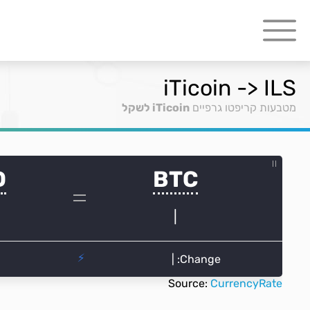
iTicoin -> ILS
מטבעות קריפטו גרפיים
iTicoin לשקל
Source:
CurrencyRate