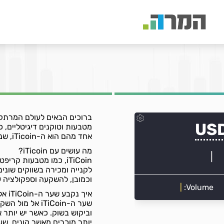
ברוכים הבאים לעולם המרתק ש
מטבעות וטוקנים דיגיטליים, 
אחד מהם הוא ה-iTicoin, שנראה אותו מקבל תשומת לב גוברת בעולם הקריפטו.
מה עושים עם iTicoin?
iTiCoin, כמו מטבעות ק
לקנייה ומכירה בשווקים שוני
וכמובן, להשקעה וספקולציה ע
איך נקבע שער ה-iTiCoin אל מול השקל?
שער ה-iTiCoin 
יותר מוכרים מאשר קונים, שער