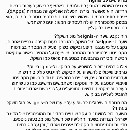
מה עושים עם Ignis?
איגניס משמש כמטבע לתשלומים וכאמצעי לביצוע פעולות ברשת
ארדור. הוא מאפשר יצירת והפעלת אפליקציות מבוזרות (dApps),
יצירת חוזים חכמים ושימוש בשירותים מבוזרים נוספים. כמו כן, הוא
מספק פלטפורמה יעילה לעסקים המעוניינים להשתמש
בטכנולוגיית בלוקצ'יין.
איך נקבע שער ה-Ignis אל מול השקל?
שער ה-Ignis אל מול השקל, כמו במטבעות קריפטוגרפיים אחרים,
נקבע על פי מנגנון היצע וביקוש בשוק. פעילות המסחר בבורסות
הקריפטו ופלטפורמות המסחר משפיעה על המחיר, כאשר עסקאות
רכישה ומכירה מתבצעות במטבעות פיאט כמו השקל.
אילו גורמים יכולים להשפיע על הביקוש ל-Ignis בשוק?
גורמים שיכולים להשפיע על הביקוש לאיגניס כוללים חדשות
ועדכונים טכנולוגיים, שינויים ברגולציה, תנודות בשוק הקריפטו,
ואימוץ המטבע על ידי עסקים ומשתמשים חדשים. כמו כן, שיתופי
פעולה ופרויקטים חדשים המופעלים על גבי רשת ארדור יכולים
להוביל לעלייה בביקוש.
מה הגורמים שיכולים להשפיע על שערו של ה-Ignis אל מול השקל
בעתיד?
השער יכול להשתנות עקב שינויים במדיניות המוניטרית של מדינת
ישראל, תנודות בשערי החליפין של השקל מול מטבעות נוספים,
חדשות והתפתחויות בקהילת איגניס וארדור, וכן עקב גורמים