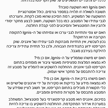
כלכליים גלובליים המשפיעים על שוק הקריפטו בכללותו.
האם Ignis הוא השקעה טובה?
תשובה לשאלה זו תלויה במספר גורמים, כולל אסטרטגיית
ההשקעה של המשקיע, רמת הסיכון שהוא מוכן לקחת, והערכתו
לגבי עתידו של המטבע. כמו בכל השקעה, חשוב לבצע מחקר יסודי
ולהבין את הפוטנציאל והסיכונים לפני קבלת החלטה.
האם יש צפי ותחזיות לגבי ערכו או צמיחתו של ה-Ignis לתקופה
הקרובה או הרחוקה?
נכון לעכשיו, אין תחזיות מובהקות לגבי עתידו של איגניס. שוק
הקריפטו ידוע בתנודתיות הגבוהה, ולכן כל תחזית עתידית צריכה
להילקח בעירבון מוגבל.
האם יש מישהו שממליץ על ה-Ignis, אם כן מי?
לא נמצאו המלצות ספציפיות מאנשי ציבור או מומחים בתחום
הקריפטו לגבי איגניס. ההחלטה להשקיע או להמליץ על מטבע זה
צריכה להתבסס על מחקר אישי ועמוק.
האם מישהו בדק את ה-Ignis, אם כן מי?
לא נמצאה מידע על בדיקות או סקירות על ידי ארגונים שלישיים או
כלי תקשורת מובילים בתחום הקריפטו, אך חשוב לציין שמידע על
המטבע מתבסס על מקורות פתוחים ופומביים.
בסיכום, איגניס הוא מטבע קריפטוגרפי בעל פוטנציאל, המשתלב
במערכת ארדור המתקדמת. ההחלטה להשקיע בו צריכה להיות