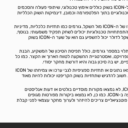
גורמים המשפיעים על ביקוש ל-ICON בשוק כוללים אימוץ טכנולוגי, שיתופי פעולה והסכמים
כנולוגיים בתוך הפלטפורמה וכמובן, דינמיקות השוק הכלליות
לגבי השפעה עתידית על שערו של ה-ICON מול השקל, גורמים כמו תחזיות כלכליות, מדיניות
והתפתחויות טכנולוגיות יכולים לשחק תפקיד משמעותי. בנוסף,
כל שינוי ביחסי הכוחות בין השקל לדולר יכול להשפיע גם הוא על שער ה-ICON בשוק
ובה תלוי במספר גורמים, כולל תפיסת הסיכון של המשקיע, הבנת
פרויקט, ואסטרטגיית ההשקעה לטווח הארוך או הקצר. כמו כל
, יש בה סיכון גבוה והיא דורשת מחקר יסודי.
לגבי תחזיות עתידיות, לא נמצאו נתונים או תחזיות ספציפיות לגבי ערכו או צמיחתו של ICON
חשוב להדגיש שתחזיות בשוק הקריפטו יכולות להיות מאוד
לגבי המלצות ובדיקות של ICON, לא נמצאו מקורות מוסדיים בולטים או דעות אנליסטים
שממליצים במפורש על השקעה ב-ICON. כמו כן, לא נמצאו ביקורות מפורטות מגופים
וטנציאליים צריכים להיזהר ולערוך מחקר עצמאי לפני קבלת