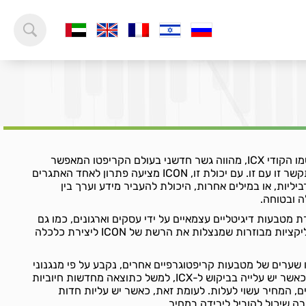
מטבע ה-ICON, הידוע גם בשמו הקודי ICX, מהווה גשר חדשני בעולם הקריפטו המאפשר
לרשתות בלוקצ'יין מגוונות לתקשר זו עם זו. עם יכולת זו, ICON מציעה פתרון לאחד האתגרים
ליות, או במילים אחרות, היכולת להעביר מידע וערך בין
ה ובטוחה.
I כוללים יצירת מטבעות דיגיטליים עצמאיים על ידי עסקים וארגונים, כמו גם
פיתוח שירותים פיננסיים ואפליקציות מבוזרות שמנצלות את הרשת של ICON ליצירת כלכלה
שקל, כמו שערים של מטבעות קריפטוגרפיים אחרים, נקבע על פי מנגנוני
היצע וביקוש בשוק הקריפטו. כאשר יש עלייה בביקוש ל-ICX, למשל כתוצאה מחדשות חיוביות
יים, המחיר עשוי לעלות. לעומת זאת, כאשר יש עליות חדות
ה שיכול להוביל לירידה במחיר.