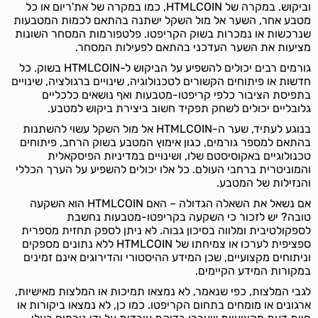
וביקוש. במקרה של HTMLCOIN, כמו במקרה של את'ריום או כל
מטבע אחר, השער אל מול השקל ישתנה בהתאם לכמות המטבעות
שנרכשות או נמכרות בשוק הקריפטו. פלטפורמות המסחר השונות
מציעות את השער העדכני בהתאם לפעילות המסחר.
גורמים רבים יכולים להשפיע על הביקוש ל-HTMLCOIN בשוק. כל
חדשות או פיתוחים הקשורים לטכנולוגיה, שינויים ברגולציה, שינויים
בתפיסת הציבור כלפי קריפטו-מטבעות ואף נושאים כלכליים
גלובליים יכולים לשחק תפקיד חשוב ביצירת ביקוש למטבע.
בנוגע לעתיד, שער ה-HTMLCOIN אל מול השקל עשוי להשתנות
בהתאם למספר גורמים, כגון אימוץ המטבע בשוק הרחב, פיתוחים
טכנולוגיים באקוסיסטם שלו, ושינויים במדיניות הפיסקאלית
והמוניטרית ברחבי העולם. כל אלו יכולים להשפיע על הערך הכללי
והנזילות של המטבע.
אם נשאל את השאלה הגדולה – האם HTMLCOIN הוא השקעה
טובה? יש לזכור כי השקעה בקריפטו-מטבעות נחשבת
לספקולטיבית ומלווה בסיכון גבוה. לא ניתן לספק תחזית מספרית
ספציפית לערכו או צמיחתו של HTMLCOIN ללא נתונים מספקים
וניתוחים מקצועיים, שכן המידע ההיסטורי והדירוגים אינם זמינים
במקורות המידע הקיימים.
לגבי המלצות, כפי שנאמר, לא נמצאו תמיכות או המלצות מאישיות,
ארגונים או מומחים בתחום הקריפטו. כמו כן, לא נמצאו ביקורות או