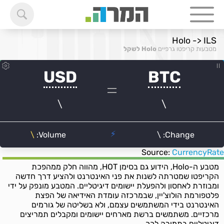
Holo -> ILS
מטבעות קריפטו גרפיים
Holo לשקל
Source:
CurrencyRate
מטבע ה-Holo, הידוע גם בסימן HOT, מהווה חלק ממהפכת
הקריפטו שמטרתה לשנות את פני האינטרנט ולהציע דרך חדשה
ומבוזרת לאחסון ולהפעלת יישומים דיגיטליים. המטבע מונפק על ידי
פלטפורמת הולוצ'יין, שבמרכזה עומדת האידיאה של הפצת
האינטרנט בידי המשתמשים עצמם, ולא בשליטה של גורמים
מרכזיים. משתמשים ברשת מארחים יישומים ומקבלים תמריצים
דיגיטליים בתמורה לכך.