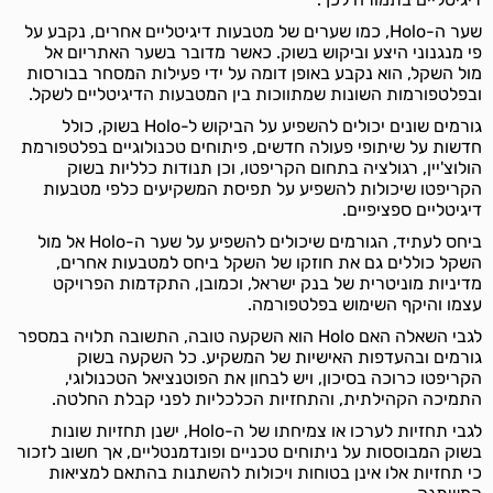
שער ה-Holo, כמו שערים של מטבעות דיגיטליים אחרים, נקבע על
פי מנגנוני היצע וביקוש בשוק. כאשר מדובר בשער האתריום אל
מול השקל, הוא נקבע באופן דומה על ידי פעילות המסחר בבורסות
ובפלטפורמות השונות שמתווכות בין המטבעות הדיגיטליים לשקל.
גורמים שונים יכולים להשפיע על הביקוש ל-Holo בשוק, כולל
חדשות על שיתופי פעולה חדשים, פיתוחים טכנולוגיים בפלטפורמת
הולוצ'יין, רגולציה בתחום הקריפטו, וכן תנודות כלליות בשוק
הקריפטו שיכולות להשפיע על תפיסת המשקיעים כלפי מטבעות
דיגיטליים ספציפיים.
ביחס לעתיד, הגורמים שיכולים להשפיע על שער ה-Holo אל מול
השקל כוללים גם את חוזקו של השקל ביחס למטבעות אחרים,
מדיניות מוניטרית של בנק ישראל, וכמובן, התקדמות הפרויקט
עצמו והיקף השימוש בפלטפורמה.
לגבי השאלה האם Holo הוא השקעה טובה, התשובה תלויה במספר
גורמים ובהעדפות האישיות של המשקיע. כל השקעה בשוק
הקריפטו כרוכה בסיכון, ויש לבחון את הפוטנציאל הטכנולוגי,
התמיכה הקהילתית, והתחזיות הכלכליות לפני קבלת החלטה.
לגבי תחזיות לערכו או צמיחתו של ה-Holo, ישנן תחזיות שונות
בשוק המבוססות על ניתוחים טכניים ופונדמנטליים, אך חשוב לזכור
כי תחזיות אלו אינן בטוחות ויכולות להשתנות בהתאם למציאות