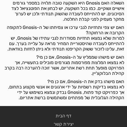
השאלה האם Gnosis היא השקעה טובה תלויה במספר גורמים
אישיים ושוקיים. כמו בכל השקעה, יש לבחון את הפוטנציאל לצד
הסיכונים. יש להתייחס לעובדה שהשוק תנודתי ולכן יש לערוך
מחקר מעמיק לפני קבלת החלטה.
האם יש צפי ותחזיות לגבי ערכו או צמיחתו של ה-Gnosis לתקופה
הקרובה או הרחוקה?
למרות שלא נמצאו תחזיות מסודרות לגבי עתידו של Gnosis, יש
להתייחס לעובדה שהיסטוריית המחיר מראה על עלייה בערך. עם
זאת, עלינו לזכור ששוק הקריפטו תנודתי ולא ניתן לחזות בוודאות.
האם יש מישהו שממליץ על ה-Gnosis, אם כן מי?
לא נמצאו המלצות מפורסמות מגורמים מובילים בתעשייה, אך
הפרויקט מופעל תחת רשת אתריום, אשר זוכה להערכה רבה בקרב
קהילת הבלוקצ'יין.
האם מישהו בדק את ה-Gnosis, אם כן מי?
לא נמצאו בדיקות רשמיות על ידי ארגונים או אנשי מקצוע בתחום,
אך כפרויקט קוד פתוח, Gnosis נבדק ונמצא בשימוש על ידי
הקהילה הגלובלית של מפתחים ומשתמשים ברשת אתריום.
דף הבית
יצירת קשר