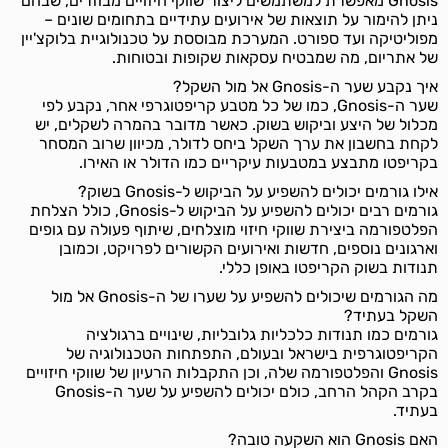
Gnosis מאפשרת למשתמשים ליצור שווקי חיזויים מבוזרים, שבהם
ניתן להימור על תוצאות של אירועים עתידיים בתחומים שונים –
מפוליטיקה ועד ספורט. המערכת מבוססת על טכנולוגיית בלוקצ'יין
של אתריום, מה שמבטיח עסקאות שקופות ובטוחות.
איך נקבע שער ה-Gnosis אל מול השקל?
שער ה-Gnosis, כמו של כל מטבע קריפטוגרפי אחר, נקבע לפי
מכלול של היצע וביקוש בשוק. כאשר מדובר בהמרה לשקלים, יש
לקחת בחשבון את ערך השקל ביחס לדולר, מכיוון שרוב המסחר
בקריפטו מתבצע במטבעות עיקריים כמו הדולר או האירו.
אילו גורמים יכולים להשפיע על הביקוש ל-Gnosis בשוק?
גורמים רבים יכולים להשפיע על הביקוש ל-Gnosis, כולל הצלחת
הפלטפורמה ביצירת שווקי חיזוי מוצלחים, שיתוף פעולה עם גופים
וארגונים נוספים, חדשות ואירועים הקשורים לפרויקט, וכמובן
תנודות בשוק הקריפטו באופן כללי.
מה הגורמים שיכולים להשפיע על שערו של ה-Gnosis אל מול
השקל בעתיד?
גורמים כמו תנודות כלכליות גלובליות, שינויים ברגולציה
הקריפטוגרפית בישראל ובעולם, התפתחות הטכנולוגיה של
Gnosis והפלטפורמה שלה, וכן התקבלות הרעיון של שווקי חיזויים
בקרב הקהל הרחב, כולם יכולים להשפיע על שער ה-Gnosis
בעתיד.
האם Gnosis הוא השקעה טובה?