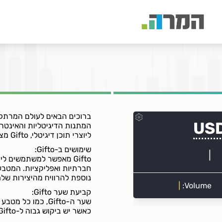
המתנות הדיגיטליות והאינטרא
ליוצרי תוכן דיגיטלי, Gifto מציע פתרונות ייחודיים שמעניקים ערך מוסף בעולם הווירטואלי.
שימושים ב-Gifto:
Gifto מאפשר למשתמשים ל
חברתיות ואפליקציות. המטבע 
נוספת להרוויח מהיצירות שלה
קביעת שער Gifto:
שער ה-Gifto, כמו
כאשר יש ביקוש גבוה ל-Gifto, השער עולה, וכאשר היצעו עולה, השער עשוי לרדת.