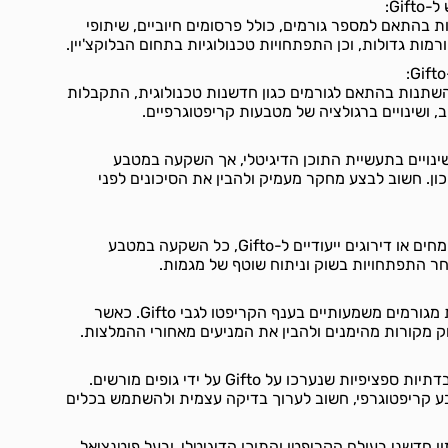
Gi:
 יכול להשתנות בהתאם למספר גורמים, כולל פרסומים חיוביים, שיתופי
מות גדולות, וכן התפתחויות טכנולוגיות בתחום הבלוקצ'יין.
ר ה-Gifto עשוי להשתנות בהתאם לגורמים כגון חדשנות טכנולוגית, התקבלות
ושינויים ברגולציה של מטבעות קריפטוגרפיים.
ל לשינויים בתעשיית התוכן הדיגיטלי, אך השקעה במטבע
ון. חשוב לבצע מחקר מעמיק ולהבין את הסיכונים לפני
למרות שלא נמצאו תחזיות מומחים או דירוגים ייעודיים ל-Gifto, כל השקעה במטבע
ר התפתחויות בשוק וניתוח שוטף של מגמות.
לא נמצאו המלצות או ביקורות מגורמים משמעותיים בענף הקריפטו לגבי Gifto. כאשר
 מקורות מהימנים ולהבין את המניעים מאחורי ההמלצות.
לא נמצא מידע על בדיקות עובדתיות ספציפיות שנערכו על Gifto על ידי גופים מורשים.
קריפטוגרפי, חשוב לערוך בדיקה עצמית ולהשתמש בכלים
בר, Gifto מציע חזון חדשני בעולם הקריפטו והתוכן הדיגיטלי, ובעל פוטנציאל