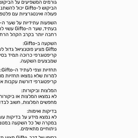
גורמים המשפיעים על הביקוש ל-fto
הביקוש ל-Gifto
פעולה ואינטגרציות עם פלטפור
השפעות עתידיות על שער ה-Gifto:
בעתיד, שע
רחבה יותר בקרב הקהל הרחב, 
השקעה ב-Gifto:
Gifto מציע פוטנציאל גדו
קריפטוגרפי כרוכה תמיד בסיכ
שמבצעים השקעה.
תחזיות וצפי לעתיד ה-Gifto:
קריפטוגרפי דורשת עקבות אח
המלצות וביקורות:
מחפשים המלצות, חשוב לבדוק
בדיקות ואימות:
במקרה של כל השקעה במטבע 
ניתוחיים מתאימים.
בסופו של ד