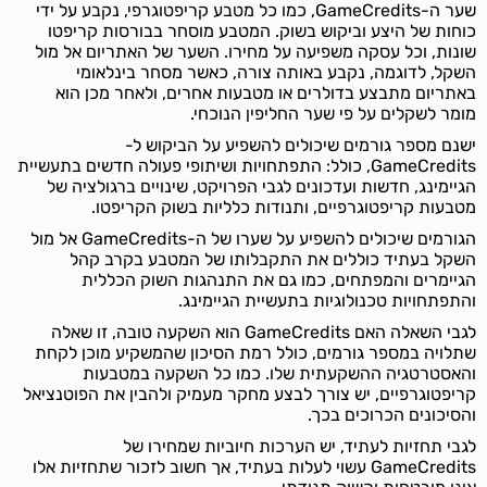
שער ה-GameCredits, כמו כל מטבע קריפטוגרפי, נקבע על ידי
כוחות של היצע וביקוש בשוק. המטבע מוסחר בבורסות קריפטו
שונות, וכל עסקה משפיעה על מחירו. השער של האתריום אל מול
השקל, לדוגמה, נקבע באותה צורה, כאשר מסחר בינלאומי
באתריום מתבצע בדולרים או מטבעות אחרים, ולאחר מכן הוא
מומר לשקלים על פי שער החליפין הנוכחי.
ישנם מספר גורמים שיכולים להשפיע על הביקוש ל-
GameCredits, כולל: התפתחויות ושיתופי פעולה חדשים בתעשיית
הגיימינג, חדשות ועדכונים לגבי הפרויקט, שינויים ברגולציה של
מטבעות קריפטוגרפיים, ותנודות כלליות בשוק הקריפטו.
הגורמים שיכולים להשפיע על שערו של ה-GameCredits אל מול
השקל בעתיד כוללים את התקבלותו של המטבע בקרב קהל
הגיימרים והמפתחים, כמו גם את התנהגות השוק הכללית
והתפתחויות טכנולוגיות בתעשיית הגיימינג.
לגבי השאלה האם GameCredits הוא השקעה טובה, זו שאלה
שתלויה במספר גורמים, כולל רמת הסיכון שהמשקיע מוכן לקחת
והאסטרטגיה ההשקעתית שלו. כמו כל השקעה במטבעות
קריפטוגרפיים, יש צורך לבצע מחקר מעמיק ולהבין את הפוטנציאל
והסיכונים הכרוכים בכך.
לגבי תחזיות לעתיד, יש הערכות חיוביות שמחירו של
GameCredits עשוי לעלות בעתיד, אך חשוב לזכור שתחזיות אלו