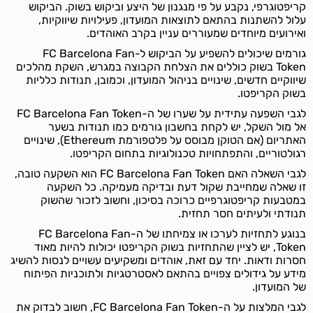
קריפטוגרפי, נקבע על פי מנגנון של היצע וביקוש בשוק. הביקוש
עלול להשתנות בהתאם לתוצאות המועדון, פעילויות שיווקיות,
ואירועים מיוחדים שמעוררים עניין בקרב האוהדים.
גורמים שיכולים להשפיע על הביקוש ל-FC Barcelona Fan
Token בשוק כוללים את הצלחת הקבוצה במגרש, השקת מהלכים
שיווקיים חדשים, שינויים בניהול המועדון, וכמובן, תנודות כלליות
בשוק הקריפטו.
לגבי השפעה עתידית על שערו של ה-FC Barcelona Fan Token
אל מול השקל, יש לקחת בחשבון גורמים כמו תנודות בשער
האתריום (אם הטוקן מבוסס על פלטפורמת Ethereum), שינויים
רגולטוריים, והתפתחויות טכנולוגיות בתחום הקריפטו.
לגבי השאלה האם FC Barcelona Fan Token הוא השקעה טובה,
זו שאלה שמחייבת שקול דעת ובדיקה מעמיקה. כל השקעה
במטבעות קריפטוגרפיים כרוכה בסיכון, וחשוב לזכור שהשוק
תנודתי ולעיתים חסר תחזית.
בנוגע לתחזיות לערכו או צמיחתו של ה-FC Barcelona Fan
Token, יש לציין שהתחזיות בשוק הקריפטו יכולות להיות מאוד
חסרות ודאות. יחד עם זאת, אוהדים ומשקיעים עשויים לנסות להשיג
מידע על גידולים צפויים בהתאם לאסטרטגיות ולתוכניות הפיתוח
של המועדון.
לגבי המלצות על ה-FC Barcelona Fan Token, חשוב לבדוק את