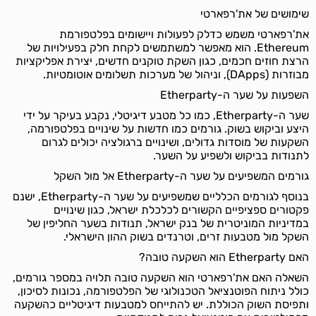
שימושים של את'רפארטי
את'רפארטי משמש כדלק לפעולות ויישומים בפלטפורמת
Ethereum. הוא מאפשר למשתמשים לקחת חלק בפעילויות של
הרצת חוזים חכמים, כגון השקת טוקנים חדשים, יצירת אפליקציות
מבוזרות (DApps), וניהול של מערכות תשלומים אוטומטיות.
השפעות על שער ה-Etherparty
שער ה-Etherparty, כמו כל מטבע דיגיטלי, נקבע בעיקר על ידי
היצע וביקוש בשוק. גורמים כמו חדשות על שינויים בפלטפורמה,
השקעות של מוסדות גדולים, ושינויים ברגולציה יכולים לגרום
לתנודות בביקוש ולשפיע על השער.
גורמים המשפיעים על שער ה-Etherparty אל מול השקל
בנוסף לגורמים הכלליים שמשפיעים על שער ה-Etherparty, ישנם
פקטורים ספציפיים הקשורים לכלכלת ישראל, כגון שינויים
במדיניות המוניטרית של בנק ישראל, תנודות בשער החליפין של
השקל מול מטבעות זרים, וטרנדים בשוק ההון הישראלי.
האם Etherparty הוא השקעה טובה?
השאלה האם את'רפארטי הוא השקעה טובה תלויה במספר גורמים,
כולל ניתוח הפוטנציאל הטכנולוגי של הפלטפורמה, נכונות לסיכון,
ותפיסת השוק הכוללת. יש להתייחס למטבעות דיגיטליים כהשקעה