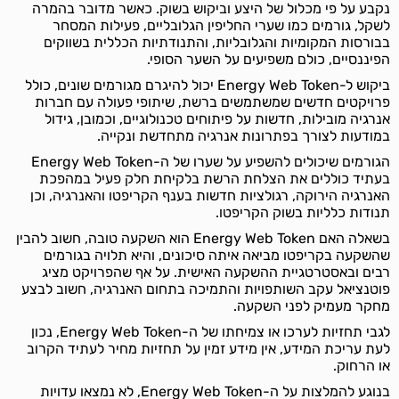
נקבע על פי מכלול של היצע וביקוש בשוק. כאשר מדובר בהמרה
לשקל, גורמים כמו שערי החליפין הגלובליים, פעילות המסחר
בבורסות המקומיות והגלובליות, והתנודתיות הכללית בשווקים
הפיננסיים, כולם משפיעים על השער הסופי.
ביקוש ל-Energy Web Token יכול להיגרם מגורמים שונים, כולל
פרויקטים חדשים שמשתמשים ברשת, שיתופי פעולה עם חברות
אנרגיה מובילות, חדשות על פיתוחים טכנולוגיים, וכמובן, גידול
במודעות לצורך בפתרונות אנרגיה מתחדשת ונקייה.
הגורמים שיכולים להשפיע על שערו של ה-Energy Web Token
בעתיד כוללים את הצלחת הרשת בלקיחת חלק פעיל במהפכת
האנרגיה הירוקה, רגולציות חדשות בענף הקריפטו והאנרגיה, וכן
תנודות כלליות בשוק הקריפטו.
בשאלה האם Energy Web Token הוא השקעה טובה, חשוב להבין
שהשקעה בקריפטו מביאה איתה סיכונים, והיא תלויה בגורמים
רבים ובאסטרטגיית ההשקעה האישית. על אף שהפרויקט מציג
פוטנציאל עקב השותפויות והתמיכה בתחום האנרגיה, חשוב לבצע
מחקר מעמיק לפני השקעה.
לגבי תחזיות לערכו או צמיחתו של ה-Energy Web Token, נכון
לעת עריכת המידע, אין מידע זמין על תחזיות מחיר לעתיד הקרוב
או הרחוק.
בנוגע להמלצות על ה-Energy Web Token, לא נמצאו עדויות