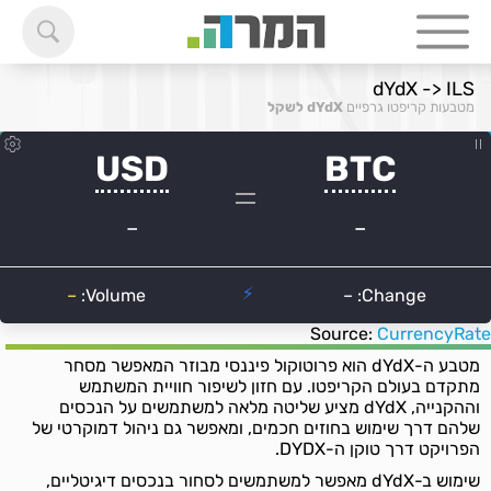
dYdX -> ILS
מטבעות קריפטו גרפיים
dYdX לשקל
Source:
CurrencyRate
מטבע ה-dYdX הוא פרוטוקול פיננסי מבוזר המאפשר מסחר
מתקדם בעולם הקריפטו. עם חזון לשיפור חוויית המשתמש
וההקנייה, dYdX מציע שליטה מלאה למשתמשים על הנכסים
שלהם דרך שימוש בחוזים חכמים, ומאפשר גם ניהול דמוקרטי של
הפרויקט דרך טוקן ה-DYDX.
שימוש ב-dYdX מאפשר למשתמשים לסחור בנכסים דיגיטליים,