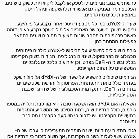
להשתמש במנגנוני מינוף, ולספק או לקבל ליקווידיות לשוקים שונים.
הפלטפורמה מעניקה גם אפשרויות להשקעה וניהול ריסק
באמצעות כלים מתקדמים.
שער ה-dYdX, כמו כל מטבע דיגיטלי אחר, נקבע על פי היצע
וביקוש בשוק. השער של האתריום אל מול השקל נקבע באופן דומה,
כאשר פלטפורמות מסחר שונות מציעות מחירים שונים בהתאם
לפעילות המסחר בהן.
גורמים שיכולים להשפיע על הביקוש ל-dYdX כוללים פיתוחים
טכנולוגיים בפרוטוקול, שינויים ברגולציה, תנודות בשוק הקריפטו
בכלל ובשוק ה-DeFi בפרט, וכן אירועים כלכליים גלובליים
המשפיעים על תחום הקריפטו.
הגורמים שיכולים להשפיע על שערו של ה-dYdX אל מול השקל
בעתיד כוללים את התפתחות הפרוטוקול והרשת שלו, שינויים
בתחום ה-DeFi, והתקדמות הטכנולוגיה של שדרוגי שכבת
הסקיילביליות.
השאלה האם dYdX הוא השקעה טובה היא מורכבת ותלויה במספר
גורמים, כולל תחזיות שוק, רמת הסיכון של המשקיע והמגמות
בתעשיית הקריפטו. יש לזכור כי השקעה בקריפטו מסוכנת
ומשתנה.
לגבי תחזיות עתידיות, ישנם מומחים המעריכים כי ערכו של ה-
dYdX עשוי לעלות בשנים הקרובות, אך חשוב לזכור כי תחזיות אלו