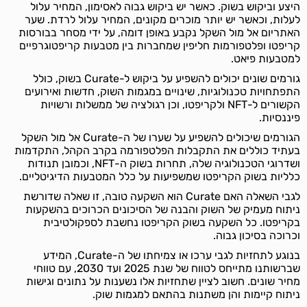
היצע וביקוש בשוק. כאשר יש ביקוש גבוה לאסימון, המחיר עלול
לעלות, וכאשר יש יותר מוכרים מקונים, המחיר עלול לרדת. שער
האתריום אל מול השקל נקבע באופן דומה, על ידי מסחר בבורסות
קריפטו ופלטפורמות חליפין שמחברות בין מטבעות קריפטוגרפיים
למטבעות פיאט.
גורמים שונים יכולים להשפיע על ביקוש ל-Curate בשוק, כולל
התפתחויות טכנולוגיות, שינויים במגמות השוק, חדשות ואירועים
הקשורים ל-NFT ולקריפטו, וכן רגולציה של ממשלות ורשויות
פיננסיות.
הגורמים שיכולים להשפיע על שערו של ה-Curate אל מול השקל
בעתיד כוללים את התקבלות הפלטפורמה בקרב הקהל, התקדמות
ושדרוגי הטכנולוגיה שלה, תחרות בשוק ה-NFT, וכמובן תנודות
כלליות בשוק הקריפטו שמשפיעות על כלל המטבעות הדיגיטליים.
לגבי השאלה האם Curate הוא השקעה טובה, זו שאלה שדורשת
ניתוח מעמיק של השוק והבנה של הסיכונים הכרוכים בהשקעות
בקריפטו. כל השקעה בשוק הקריפטו נחשבת לספקולטיבית
וכרוכה בסיכון גבוה.
בנוגע לתחזיות לגבי ערכו או צמיחתו של ה-Curate, המידע
שברשותנו מתייחס לטווח של שנת 2025 ועד 2030, עם טווחי
מחיר שונים. חשוב לציין שתחזיות אלו נשענות על נתונים וגישות
ניתוח קיימות והן משתנות בהתאם למגמות שוק.