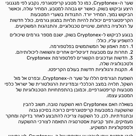
שער ה-Cryptonex, כמו כל מטבע קריפטוגרפי, נקבע לפי מנגנוני
היצע וביקוש בשוק. כאשר יש גבוהה למטבע, המחיר עולה, וכאשר
הביקוש נמוך, המחיר יורד. התנודות בשערי המטבעות
הקריפטוגרפיים יכולות להיות תלויות במגוון גורמים, כולל חדשות
על רגולציה בתחום, שינויים טכנולוגיים, והתנהגות המשקיעים.
בנוגע לביקוש ל-Cryptonex בשוק, ישנם מספר גורמים שיכולים
להשפיע עליו, כולל:
1. רמת האמון של המשתמשים בפלטפורמה.
2. תחרות עם מטבעות דיגיטליים אחרים והשוואה ליכולותיהם.
3. חדשות ועדכונים הקשורים לפלטפורמת Cryptonex
ולטכנולוגיה שלה.
4. תקנות ורגולציות חדשות בעולם הקריפטו.
השפעת הגורמים הללו על שער ה-Cryptonex, ובפרט אל מול
השקל, תלויה במצב הכלכלי ובמדיניות הרגולטורית של ישראל כלפי
מטבעות קריפטוגרפיים, וכמובן בהתפתחויות הטכנולוגיות של
המטבע עצמו.
בשאלה האם Cryptonex הוא השקעה טובה, חשוב להבין
שהשקעה במטבעות קריפטוגרפיים כרוכה בסיכון גבוה
ובתנודתיות. לכן, כל השקעה צריכה להתבצע לאחר בדיקה ומחקר
מעמיקים, ותוך קביעת אסטרטגיה התאמה לצורכי ההשקעה
ולספקולציות המשקיע.