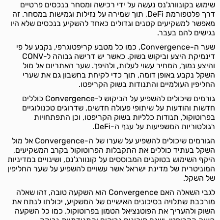
שימוש בקונוורג'נס נעשה על ידי רכישה ומסחר בנכסים פרטיים
דרך פלטפורמת DeFi, תוך שמירה על נזילות וגמישות במסחר. זה
מאפשר למשקיעים קטנים וגדולים כאחד להשקיע בנכסים שלא היו
נגישים להם בעבר.
שער ה-Convergence, כמו כל מטבע קריפטוגרפי, נקבע על פי
דינמיקת היצע וביקוש בשוק. כאשר יש דרישה גבוהה ל-CONV
והיצע נמוך, המחיר עשוי לעלות, ולהיפך. שער האתריום אל מול
השקל נקבע באופן דומה, תוך כדי לקיחת בחשבון גם את שערי
החליפין העולמיים והתנודות בשוק הקריפטו.
גורמים שיכולים להשפיע על הביקוש ל-Convergence כוללים
חדשות והודעות על שיתופי פעולה חדשים, שדרוגים טכנולוגיים
בפרוטוקול, תנודות כלליות בשוק הקריפטו, וכן התפתחויות
רגולטוריות המשפיעות על ענף ה-DeFi.
הגורמים שיכולים להשפיע על שערו של ה-Convergence אל מול
השקל בעתיד כוללים את התקבלות הפרוטוקול בקרב המשקיעים,
היקף השימוש בטוקנים המבוססים על קונוורג'נס, ושינויים במדיניות
המוניטרית של מדינת ישראל אשר עשויים להשפיע על שער החליפין
של השקל.
לגבי השאלה האם Convergence הוא השקעה טובה, זהו שאלה
מורכבת שתלויה בסיכונים האישיים של המשקיע, יכולתו לנתח את
השוק ולהעריך את הפוטנציאל הטמון בפרוטוקול. כמו כל השקעה