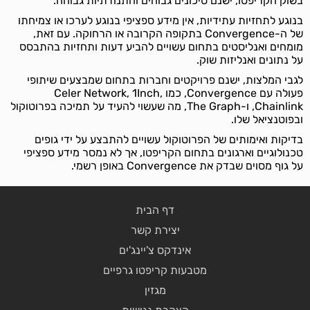
בשוק הקריפטו, ישנם סיכונים גבוהים והתנודתיות גבוהה.
בנוגע לתחזיות עתידיות, אין מידע ספציפי בנוגע לערכו או צמיחתו
של ה-Convergence בתקופה הקרובה או הרחוקה. עם זאת,
מומחים ואנליסטים בתחום עשויים להביע דעות ותחזיות בהתבסס
על נתונים ואנליזות שוק.
לגבי המלצות, ישנם פרויקטים וחברות בתחום שמבצעים שיתופי
פעולה עם Convergence, כמו Celer Network, 1Inch,
Chainlink, ו-The Graph, מה שעשוי להעיד על תמיכה בפרוטוקול
ובפוטנציאל שלו.
בדיקות ואימותים של הפרוטוקול עשויים להתבצע על ידי גופים
טכנולוגיים וארגונים בתחום הקריפטו, אך לא נמסר מידע ספציפי
על גוף מסוים שבדק את Convergence באופן רשמי.
דף הבית
יצירת קשר
אינדקס צ'יינג'ים
מטבעות קריפטו גרפיים
מגזין