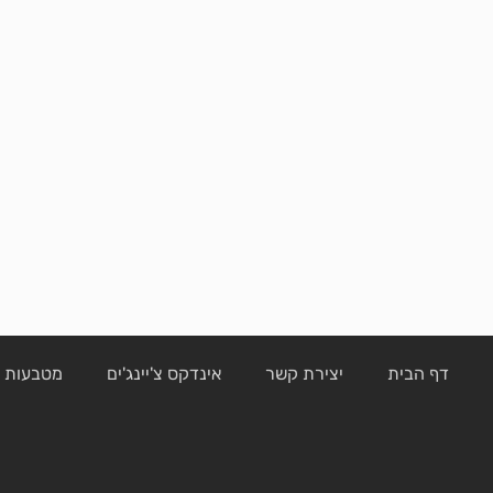
דף הבית
יצירת קשר
אינדקס צ'יינג'ים
מטבעות ק