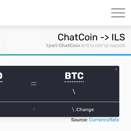
ChatCoin -> ILS
מטבעות קריפטו גרפיים
ChatCoin לשקל
Source:
CurrencyRate