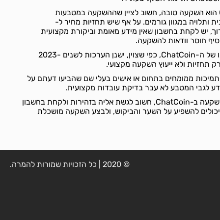
לגבי השאלה האם ChatCoin הוא השקעה טובה, חשוב לציין שההשקעה במטבעות
 ותלויה במגוון גורמים. על אף שיש תחזיות מחיר ל-
ר והארוך, יש לקחת בחשבון שאין מידע מאומת וביקורת מקצועית
יף חוסר וודאות להשקעה.
לגבי תחזיות לערכו או צמיחתו של ה-ChatCoin, כפי שצוין, ישנן הערכות לשנים 2023-
 תמיכות ממומחים בתחום או אישים בעלי שם שהביעו דעתם על
בסיכום, כאשר מתעניינים בהשקעה ב-ChatCoin, חשוב לגשת אליה בזהירות ולקחת בחשבון
כולים להשפיע על השער והביקוש, ולבצע השקעה מושכלת
© 2020 | כל הזכויות שמורות להמרה.