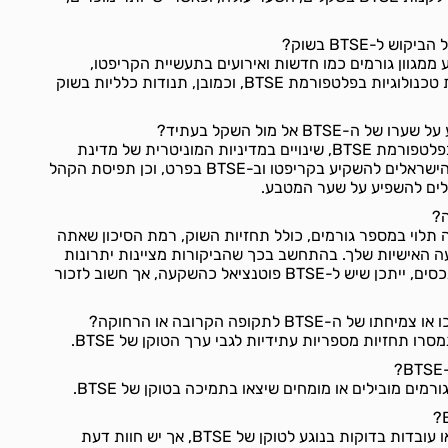
ש ל-BTSE בשוק?
יכול להישפע ממגוון גורמים כמו חדשות ואירועים בתעשיית הקריפטו,
שינויים ברגולציה, התפתחויות טכנולוגיות בפלטפורמת BTSE, וכמובן, תנודות כלליות בשוק
BTS אל מול השקל בעתיד?
גורמים כמו צמיחת השימוש בפלטפורמת BTSE, שינויים במדיניות המוניטרית של מדינת
ישראל, נטייה של המשקיעים הישראלים להשקיע בקריפטו וב-BTSE בפרט, וכן תפיסת הקהל
ה טובה תלוי במספר גורמים, כולל תחזיות השוק, רמת הסיכון שאתה
 האישיות שלך. בהתחשב בכך שהביקורות מציינות יתרונות
כמו עמלות נמוכות ובטיחות נכסים, ייתכן שיש ל-BTSE פוטנציאל כהשקעה, אך חשוב לזכור
BTSE לתקופה הקרובה או הרחוקה?
רו תחזיות מספריות עתידיות לגבי ערך הטוקן של BTSE.
ים מובילים או מומחים שיצאו בתמיכה בטוקן של BTSE.
לא נמצאו ביקורות מהימנות או עובדות בדוקות בנוגע לטוקן של BTSE, אך יש חוות דעת