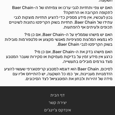
השקעה.
האם יש צפי ותחזיות לגבי ערכו או צמיחתו של ה-Baer Chain
לתקופה הקרובה או הרחוקה?
נכון לעכשיו, אין מידע מספיק כדי להציע תחזיות מוצקות לגבי
עתידו של Baer Chain. תחזיות בשוק הקריפטו נתונות לשינויים
תכופים ולעיתים אף להפתעות.
האם יש מישהו שממליץ על ה-Baer Chain, אם כן מי?
לא נמצאו המלצות ספציפיות מאנשי מקצוע או פלטפורמות מובילות
בשוק הקריפטו לגבי Baer Chain.
האם מישהו בדק את ה-Baer Chain, אם כן מי?
כרגע אין מידע זמין על בדיקות מעמיקות או סקירות שעבר המטבע
מצד גורמים מובילים בתעשייה.
לסיכום, Baer Chain הוא דוגמא למטבע קריפטוגרפי שעשוי להציע
הזדמנויות מעניינות, אך כמו כל השקעה, יש להתייחס אליו עם
מידה של זהירות ולבחון את הפוטנציאל לצד הסיכונים.
דף הבית
יצירת קשר
אינדקס צ'יינג'ים