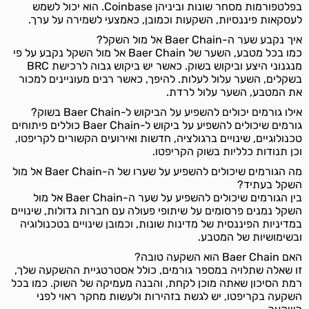
בפלטפורמות מסחר שונות וביניהן Coinbase. הוא יכול לשמש
לעסקאות פיננסיות, השקעות וכמובן, כאמצעי לשמירה על ערך.
איך נקבע שער ה-Baer Chain אל מול השקל?
כמו בכל מטבע, השער של Baer Chain אל מול השקל נקבע על פי
מנגנוני היצע וביקוש בשוק. כאשר יש ביקוש גבוה לרכישת BRC
בשקלים, השער עלול לעלות. להיפך, כאשר רבים מעוניינים למכור
את המטבע, השער עלול לרדת.
אילו גורמים יכולים להשפיע על הביקוש ל-Baer Chain בשוק?
גורמים שיכולים להשפיע על ביקוש ל-Baer Chain כוללים פיתוחים
טכנולוגיים, שינויים ברגולציה, חדשות ואירועים הקשורים לקריפטו,
וכן תנודות כלליות בשוק הקריפטו.
מה הגורמים שיכולים להשפיע על שערו של ה-Baer Chain אל מול
השקל בעתיד?
בין הגורמים שיכולים להשפיע על שער ה-Baer Chain אל מול
השקל נמנים פרסומים על שיתופי פעולה עם חברות גדולות, שינויים
במדיניות הפיננסית של מדינות שונות, וכמובן שינויים בטכנולוגיה
ובשימושיות של המטבע.
האם Baer Chain הוא השקעה טובה?
זו שאלה שתלויה במספר גורמים, כולל אסטרטגיית ההשקעה שלך,
רמת הסיכון שאתה מוכן לקחת, והבנה מעמיקה של השוק. כמו בכל
השקעה בקריפטו, יש לגשת בזהירות ולעשות מחקר ראוי לפני