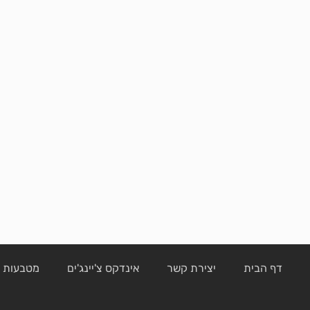
דף הבית
יצירת קשר
אינדקס צ'יינג'ים
מטבעות ק