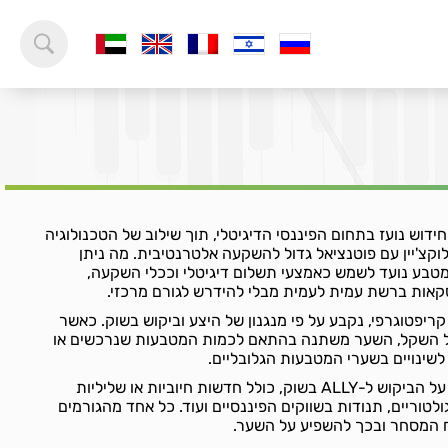
פטו ALLY מהווה חידוש נועז בתחום הפיננסי הדיגיטלי, תוך שילוב של הטכנולוגיה
צ'יין עם פוטנציאל גדול להשקעה אלטרנטיבית. מה ניתן
 עם המטבע ALLY? המטבע נועד לשמש כאמצעי תשלום דיגיטלי וככלי השקעה,
אות ברשת עמית לעמית מבלי להידרש לגורם מרכזי.
כל מטבע קריפטוגרפי, נקבע על פי מנגנון של היצע וביקוש בשוק. כאשר
שער ה-ALLY אל מול השקל, השער משתנה בהתאם לכמות המטבעות שנרכשים או
שינויים בשערי המטבעות הגלובליים.
גורמים שונים יכולים להשפיע על הביקוש ל-ALLY בשוק, כולל חדשות חיוביות או שליליות
ולטוריים, תנודות בשווקים הפיננסיים ועוד. כל אחד מהגורמים
פח המסחר ובכך להשפיע על השער.