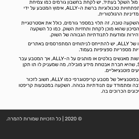
 לשערו של ה-ALLY אל מול השקל בעתיד, יש לקחת בחשבון גורמים כמו צמיחת
הקהילה התומכת במטבע, התפתחויות טכנולוגיות ברשת ה-ALLY, אימוץ המטבע על ידי
מדיניות הרגולטורית.
שאלה האם ALLY הוא השקעה טובה, זה תלוי במספר גורמים, כולל את אסטרטגיית
כון שהוא מוכן לקחת ותחזיות השוק. כמו כל השקעה
הירות ומודעות לתנודתיות הגבוהה של השוק.
לגבי תחזיות לערכו או צמיחתו של ALLY, יש להתייחס לניתוחים המתפרסמים באתרים
זיות מספריות ספציפיות בעמוד.
עד כה לא צוינו המלצות מפורשות מאנשים בולטים או מותגים על ה-ALLY, אך המטבע עבר
בדיקת אבטחה של SlowMist, שהיא חברת אבטחת מידע מובילה, מה שמעניק לו תו תקן
ים פוטנציאליים.
לסיכום, כאשר אנו מתבוננים בפוטנציאל של מטבע קריפטוגרפי כמו ALLY, חשוב לזכור
 ומתמודד עם תנודתיות גבוהה. השקעה במטבעות קריפטו
ונים הכרוכים בה.
© 2020 | כל הזכויות שמורות להמרה.