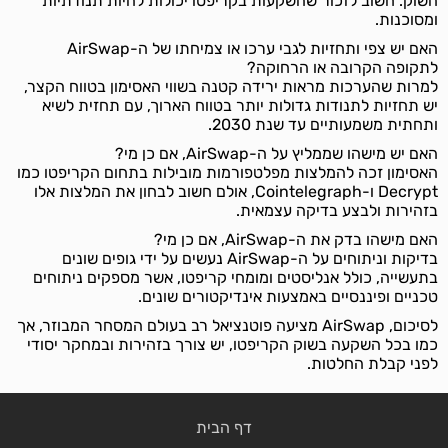
השוק. חשוב לזכור שהשקעות בקריפטו יכולות להיות תנודתיות
ומסוכנות.
האם יש צפי ותחזיות לגבי ערכו או צמיחתו של ה-AirSwap
לתקופה הקרובה או הרחוקה?
למרות שהערכות מראות ירידה קטנה בשווי האסימון בטווח הקצר,
יש תחזיות לתנודות גדולות יותר בטווח הארוך, עם תחזית לשיא
ותחתית משמעותיים עד שנת 2030.
האם יש מישהו שממליץ על ה-AirSwap, אם כן מי?
האסימון זכה להמלצות מפלטפורמות מובילות בתחום הקריפטו כמו
Decrypt ו-Cointelegraph, אולם חשוב לבחון את המלצות אלו
בזהירות ולבצע בדיקה עצמאית.
האם מישהו בדק את ה-AirSwap, אם כן מי?
בדיקות וניתוחים על ה-AirSwap נעשים על ידי גופים שונים
בתעשייה, כולל אנליסטים ומומחי קריפטו, אשר מספקים ניתוחים
טכניים ופיננסיים באמצעות אינדיקטורים שונים.
לסיכום, AirSwap מציעה פוטנציאל רב בעולם המסחר המבוזר, אך
כמו בכל השקעה בשוק הקריפטו, יש צורך בזהירות ובמחקר יסודי
לפני קבלת החלטות.
דף הבית