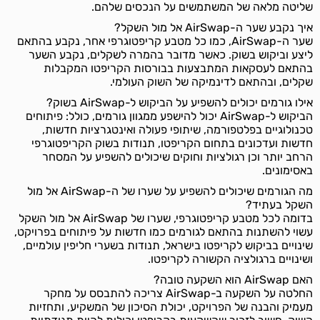
שליטה מלאה של המשתמשים על הנכסים שלהם.
איך נקבע שער ה-AirSwap אל מול השקל?
שער ה-AirSwap, כמו כל מטבע קריפטוגרפי אחר, נקבע בהתאם
ליצע וביקוש בשוק. כאשר מדובר בהמרה לשקלים, נקבע השער
בהתאם לעסקאות המתבצעות בבורסות הקריפטו המקבלות
שקלים, ובהתאם לדינמיקה של השוק העולמי.
אילו גורמים יכולים להשפיע על הביקוש ל-AirSwap בשוק?
הביקוש ל-AirSwap יכול להישפע ממגוון גורמים, כולל: פיתוחים
טכנולוגיים בפלטפורמה, שיתופי פעולה ואינטגרציות חדשות,
חדשות ועדכונים בתחום הקריפטו, תנודות בשוק הקריפטוגרפי
הרחב יותר וכן רגולציות וחוקים שיכולים להשפיע על המסחר
באסימונים.
מה הגורמים שיכולים להשפיע על שערו של ה-AirSwap אל מול
השקל בעתיד?
בדומה לכל מטבע קריפטוגרפי, שערו של AirSwap אל מול השקל
עשוי להשתנות בהתאם לגורמים כמו חדשות על פיתוחים בפרויקט,
שינויים בביקוש לקריפטו בישראל, תנודות בשערי חליפין עולמיים,
ושינויים ברגולציה הקשורה לקריפטו.
האם AirSwap הוא השקעה טובה?
החלטה על השקעה ב-AirSwap צריכה להתבסס על מחקר
מעמיק והבנה של הפרויקט, יכולת הסיכון של המשקיע, ותחזיות