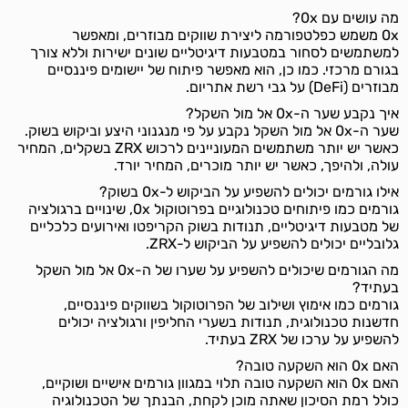
מה עושים עם 0x?
0x משמש כפלטפורמה ליצירת שווקים מבוזרים, ומאפשר
למשתמשים לסחור במטבעות דיגיטליים שונים ישירות וללא צורך
בגורם מרכזי. כמו כן, הוא מאפשר פיתוח של יישומים פיננסיים
מבוזרים (DeFi) על גבי רשת אתריום.
איך נקבע שער ה-0x אל מול השקל?
שער ה-0x אל מול השקל נקבע על פי מנגנוני היצע וביקוש בשוק.
כאשר יש יותר משתמשים המעוניינים לרכוש ZRX בשקלים, המחיר
עולה, ולהיפך, כאשר יש יותר מוכרים, המחיר יורד.
אילו גורמים יכולים להשפיע על הביקוש ל-0x בשוק?
גורמים כמו פיתוחים טכנולוגיים בפרוטוקול 0x, שינויים ברגולציה
של מטבעות דיגיטליים, תנודות בשוק הקריפטו ואירועים כלכליים
גלובליים יכולים להשפיע על הביקוש ל-ZRX.
מה הגורמים שיכולים להשפיע על שערו של ה-0x אל מול השקל
בעתיד?
גורמים כמו אימוץ ושילוב של הפרוטוקול בשווקים פיננסיים,
חדשנות טכנולוגית, תנודות בשערי החליפין ורגולציה יכולים
להשפיע על ערכו של ZRX בעתיד.
האם 0x הוא השקעה טובה?
האם 0x הוא השקעה טובה תלוי במגוון גורמים אישיים ושוקיים,
כולל רמת הסיכון שאתה מוכן לקחת, הבנתך של הטכנולוגיה