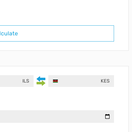
lculate
ILS
KES