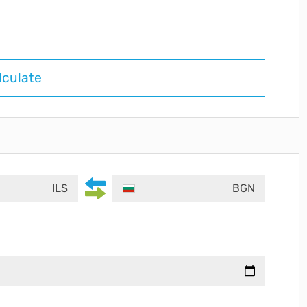
lculate
ILS
BGN