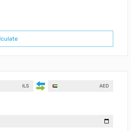
lculate
ILS
AED