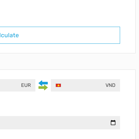
lculate
EUR
VND