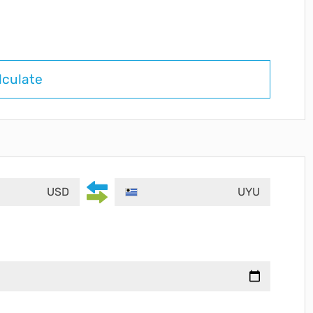
lculate
USD
UYU