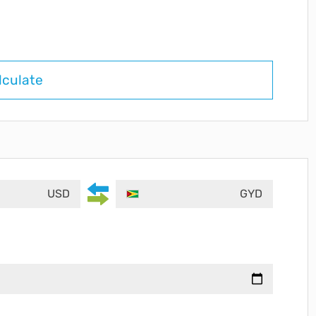
lculate
USD
GYD