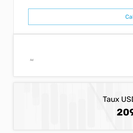
Ad
Taux USD
209