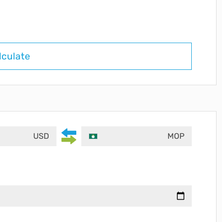
lculate
USD
MOP