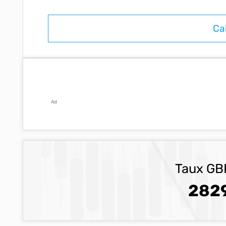
Ad
Taux GBP
2829