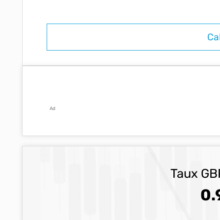
Ad
Taux GBP
0.