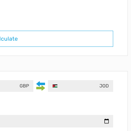
lculate
GBP
JOD