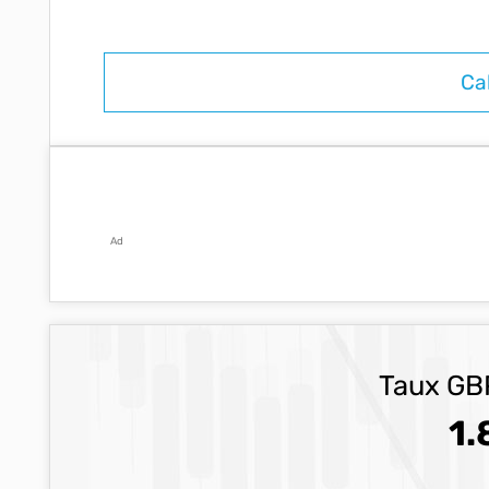
Ad
Taux GBP
1.