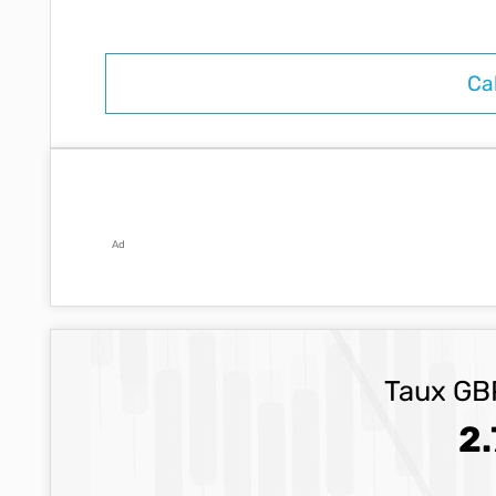
Ad
Taux GBP
2.