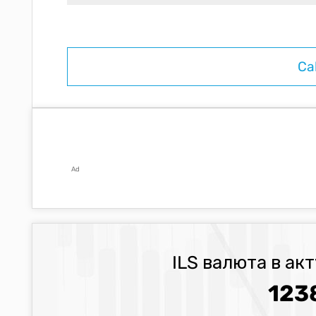
Ad
ILS валюта в ак
123