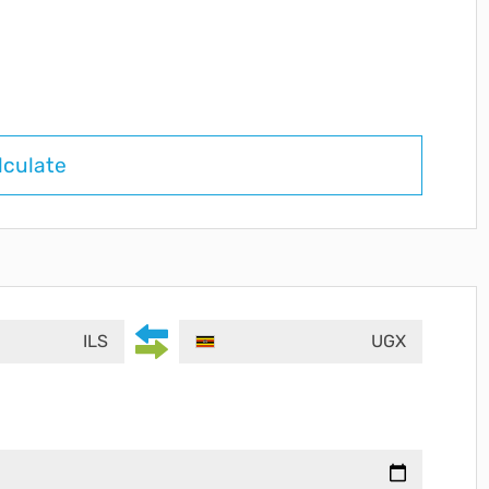
lculate
ILS
UGX