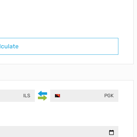
lculate
ILS
PGK