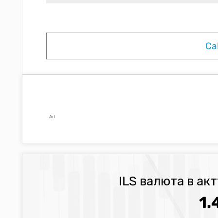
Ad
ILS валюта в ак
1.