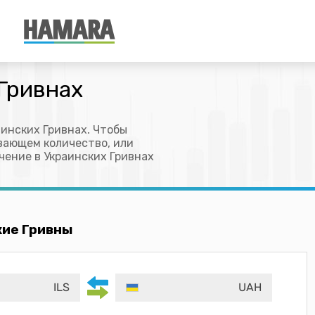
Гривнах
аинских Гривнах. Чтобы
ывающем количество, или
ачение в Украинских Гривнах
кие Гривны
ILS
UAH