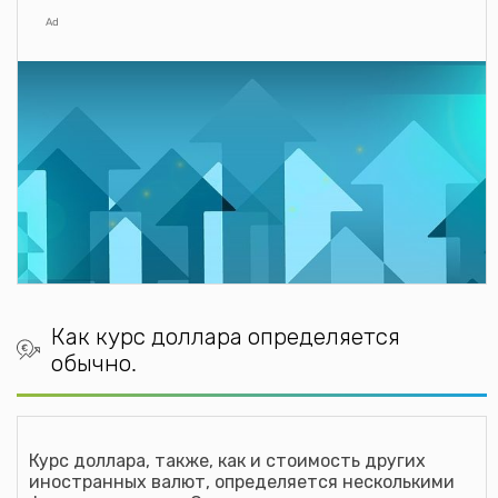
Калькулятор курса Доллара США в (BZD)
Ad
Белизский доллар
Калькулятор курса Доллара США в (CAD)
канадский доллар
Калькулятор курса Доллара США в (CDF)
Конголезский франк
Калькулятор курса Доллара США в (CHF)
Швейцарский франк
Калькулятор курса Доллара США в (CLP)
чилийское песо
Калькулятор курса Доллара США в (CNY)
Как курс доллара определяется
китайский юань женьминьби
обычно.
Калькулятор курса Доллара США в (COP)
колумбийское песо
Калькулятор курса Доллара США в (CRC)
Курс доллара, также, как и стоимость других
Костариканский колон
иностранных валют, определяется несколькими