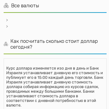
Калькулятор курса Доллара США в (BIF)
Все валюты
Бурундийский франк
Калькулятор курса Доллара США в (BMD)
Бермудский доллар
Калькулятор курса Доллара США в (BND)
брунейский доллар
Как посчитать сколько стоит доллар
Калькулятор курса Доллара США в (BOB)
сегодня?
Боливийский Боливиано
Калькулятор курса Доллара США в (BRL)
Бразильский реал
Курс доллара изменяется изо дня в день и Банк
Калькулятор курса Доллара США в (BSD)
Израиля устанавливает дневную его стоимость и
Багамский доллар
публикует его в 15:00 каждый день торговли. Банк
Израиля устанавливает дневную стоимость
Калькулятор курса Доллара США в (BTN)
доллара собирая информацию из курсов сделок,
Бутанский нгултрум
проводимых между большими банками. Банки
устанавливают стоимость доллара в
Калькулятор курса Доллара США в (BWP)
соответствии с дневной потребностью в этой
Ботсвана Пула
валюте.