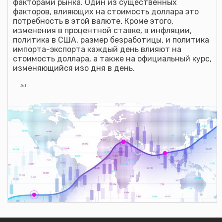
факторами рынка. Один из существенных
Калькулятор курса Доллара США в (CVE) Эскудо
факторов, влияющих на стоимость доллара это
Кабо-Верде
потребность в этой валюте. Кроме этого,
изменения в процентной ставке, в инфляции,
Калькулятор курса Доллара США в (CZK)
Чешская крона
политика в США, размер безработицы, и политика
импорта-экспорта каждый день влияют на
стоимость доллара, а также на официальный курс,
Калькулятор курса Доллара США в (DJF) Франк
Джибути
изменяющийся изо дня в день.
Калькулятор курса Доллара США в (DKK)
Ad
датская крона
Калькулятор курса Доллара США в (DOP)
Доминиканское песо
Калькулятор курса Доллара США в (DZD)
алжирский динар
Калькулятор курса Доллара США в (EGP)
Египетский фунт
Калькулятор курса Доллара США в (ETB)
эфиопский быр