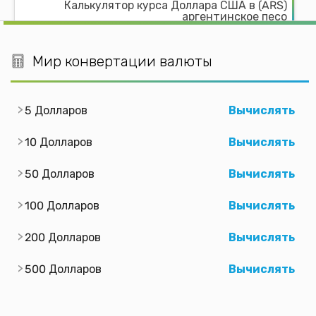
Калькулятор курса Доллара США в (ARS)
аргентинское песо
Калькулятор курса Доллара США в (AUD)
австралийский доллар
Мир конвертации валюты
Калькулятор курса Доллара США в (AWG)
арубанский или голландский гульден
5 Долларов
Вычислять
Калькулятор курса Доллара США в (AZN)
Азербайджанский манат
10 Долларов
Вычислять
Калькулятор курса Доллара США в (BBD)
50 Долларов
Вычислять
Барбадосский или Баджанский доллар
Калькулятор курса Доллара США в (BDT)
100 Долларов
Вычислять
бангладешская така
200 Долларов
Вычислять
Калькулятор курса Доллара США в (BGN)
болгарский лев
500 Долларов
Вычислять
Калькулятор курса Доллара США в (BHD)
Бахрейнский динар