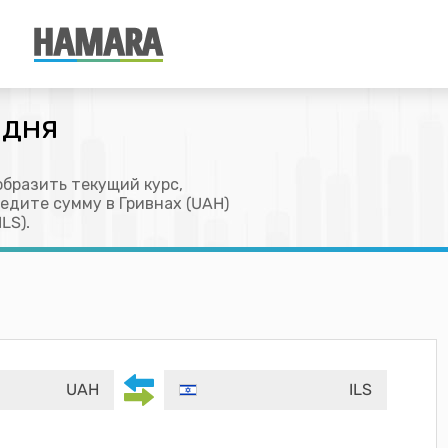
одня
образить текущий курс,
ведите сумму в Гривнах (UAH)
LS).
UAH
ILS