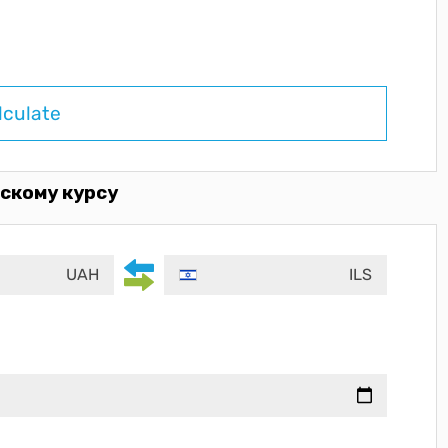
lculate
скому курсу
UAH
ILS