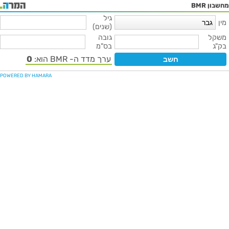
מחשבון BMR
גיל
מין
(שנים)
משקל
גובה
בק"ג
בס"מ
ערך מדד ה- BMR הוא:
0
POWERED BY HAMARA