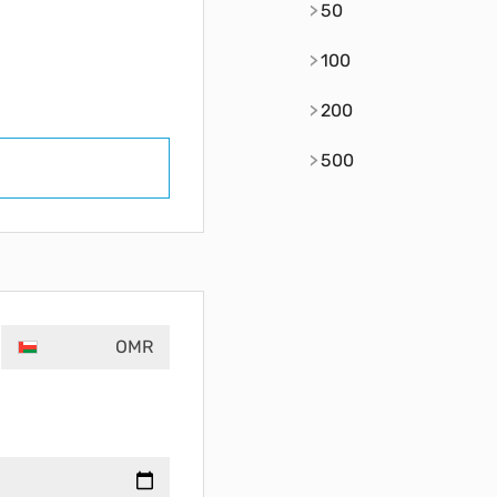
50
100
200
500
OMR