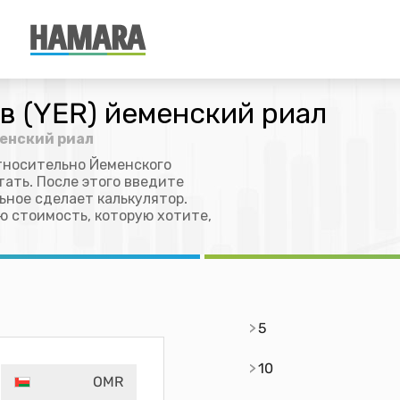
в (YER) йеменский риал
менский риал
тносительно Йеменского
тать. После этого введите
льное сделает калькулятор.
ю стоимость, которую хотите,
5
10
OMR