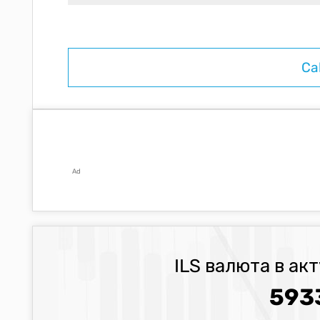
Ad
ILS валюта в ак
593