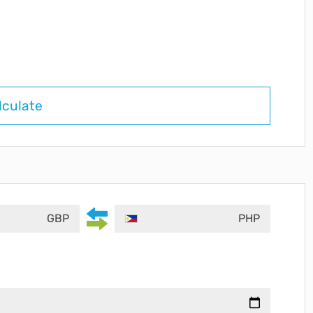
lculate
GBP
PHP