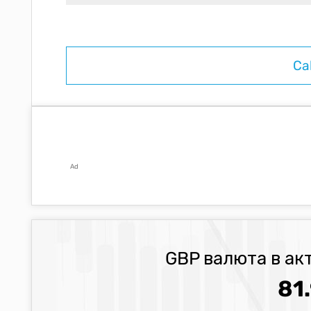
Ad
GBP валюта в ак
81